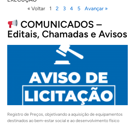
« Voltar
1
2
3
4
5
Avançar »
COMUNICADOS –
Editais, Chamadas e Avisos
Registro de Preços, objetivando a aquisição de equipamentos
destinados ao bem-estar social e ao desenvolvimento físico