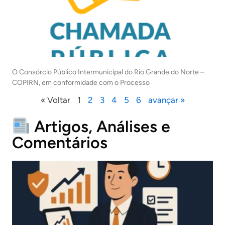
O Consórcio Público Intermunicipal do Rio Grande do Norte –
COPIRN, em conformidade com o Processo
« Voltar
1
2
3
4
5
6
avançar »
Artigos, Análises e
Comentários