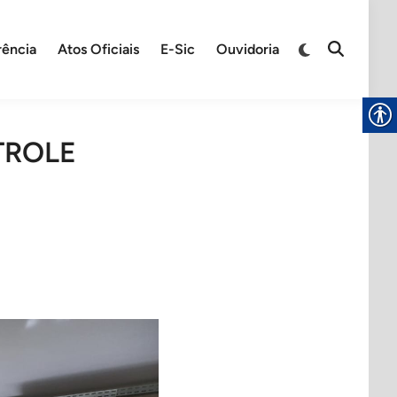
rência
Atos Oficiais
E-Sic
Ouvidoria
TROLE