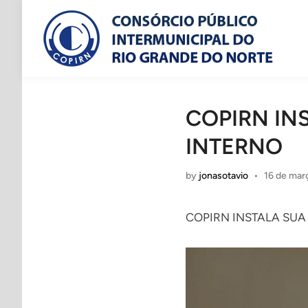
Skip
to
content
COPIRN IN
INTERNO
by
jonasotavio
•
16 de mar
COPIRN INSTALA SUA