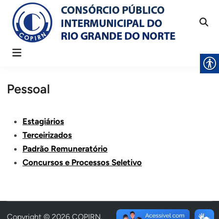
Skip
to
content
Main
Menu
Pessoal
Estagiários
Terceirizados
Padrão Remuneratório
Concursos e Processos Seletivo
Copyright © 2026
COPIRN
.