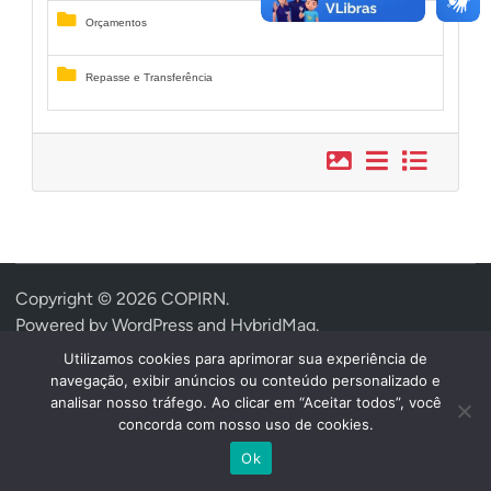
Name
Contratos
Convênios
Orçamentos
Copyright © 2026
COPIRN
.
Repasse e Transferência
Powered by
WordPress
and
HybridMag
.
Utilizamos cookies para aprimorar sua experiência de
navegação, exibir anúncios ou conteúdo personalizado e
analisar nosso tráfego. Ao clicar em “Aceitar todos”, você
concorda com nosso uso de cookies.
Ok