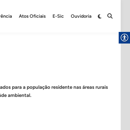
rência
Atos Oficiais
E-Sic
Ouvidoria
os para a população residente nas áreas rurais
úde ambiental.