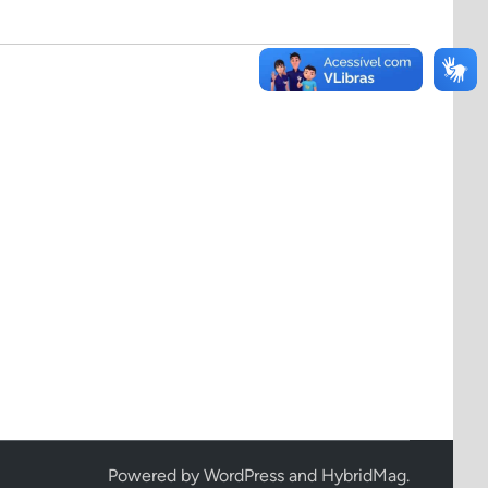
Powered by
WordPress
and
HybridMag
.